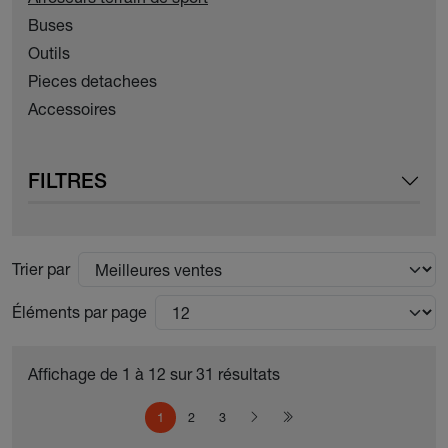
Buses
Outils
Pieces detachees
Accessoires
FILTRES
Trier par
Éléments par page
Affichage de 1 à 12 sur 31 résultats
Pagination
Page courante
Page
Page
Page suivante
Dernière page
1
2
3