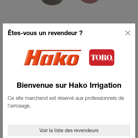
Êtes-vous un revendeur ?
Buse + stator #44
Voir le produit
Bienvenue sur Hako Irrigation
Ce site marchand est réservé aux professionnels de
l'arrosage.
Voir la liste des revendeurs