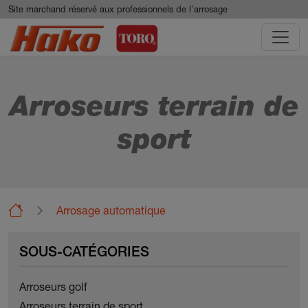
Aller au contenu principal
Panneau de gestion des cookies
Site marchand réservé aux professionnels de l'arrosage
Arroseurs terrain de
sport
Arrosage automatique
Arroseurs grands espaces
Arroseurs terrain de sport
SOUS-CATÉGORIES
Arroseurs golf
Arroseurs terrain de sport