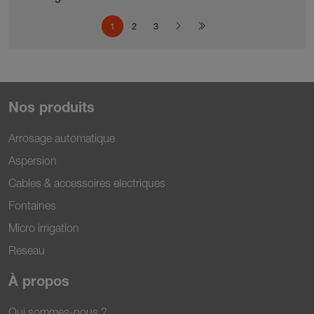
Pagination
Page courante
Page
Page
Page suivante
Dernière page
1
2
3
Nos produits
Arrosage automatique
Aspersion
Cables & accessoires electriques
Fontaines
Micro irrigation
Reseau
À propos
Qui sommes-nous ?