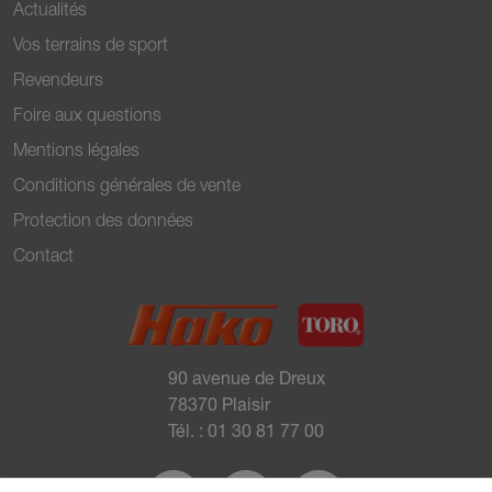
Actualités
Vos terrains de sport
Revendeurs
Foire aux questions
Mentions légales
Conditions générales de vente
Protection des données
Contact
90 avenue de Dreux
78370 Plaisir
Tél. :
01 30 81 77 00