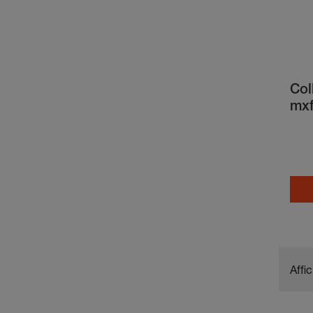
Col
mxf
Affi