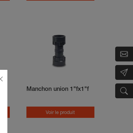
m
Manchon union 1"fx1"f
Voir le produit