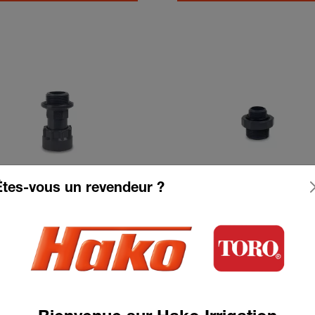
Êtes-vous un revendeur ?
chon union 1"m x
Mamelon double 1" 
Voir le produit
Voir le produit