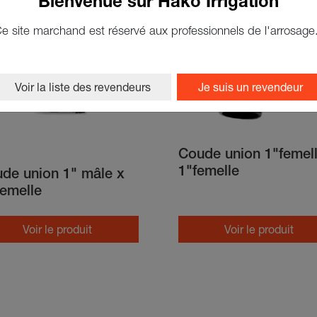
Bienvenue sur Hako Irrigation
e site marchand est réservé aux professionnels de l'arrosage
Voir la liste des revendeurs
Je suis un revendeur
Coude union 1"femell
1"femelle
de union 1" mâle x
femelle
Voir le produit
Voir le produit