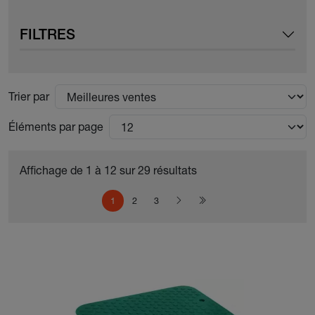
FILTRES
Trier par
Éléments par page
Affichage de 1 à 12 sur 29 résultats
Pagination
Page courante
Page
Page
Page suivante
Dernière page
1
2
3