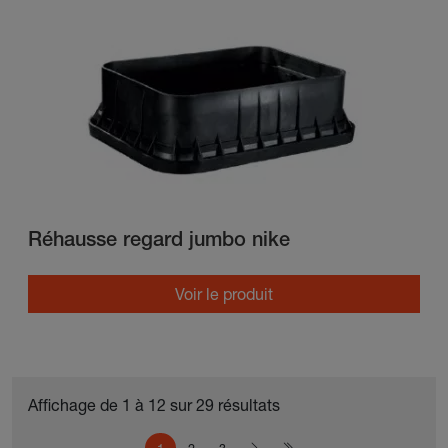
Réhausse regard jumbo nike
Voir le produit
Affichage de 1 à 12 sur 29 résultats
Pagination
Page courante
Page
Page
Page suivante
Dernière page