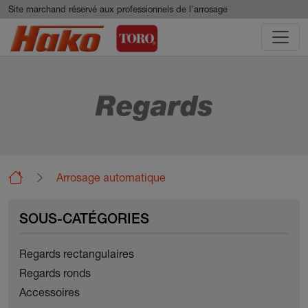
Aller au contenu principal
Panneau de gestion des cookies
Site marchand réservé aux professionnels de l'arrosage
Regards
Arrosage automatique
Regards
SOUS-CATÉGORIES
Regards rectangulaires
Regards ronds
Accessoires