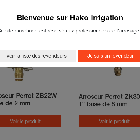
Bienvenue sur Hako Irrigation
e site marchand est réservé aux professionnels de l'arrosage
Voir la liste des revendeurs
Je suis un revendeur
oseur Perrot ZB22W
Arroseur Perrot ZK3
e de 2 mm
1" buse de 8 mm
Voir le produit
Voir le produit