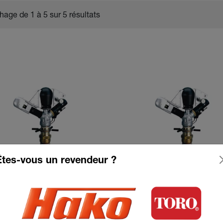
chage de 1 à 5 sur 5 résultats
Êtes-vous un revendeur ?
oseur Perrot ZE30W
Arroseur Perrot ZE3
e de 7 mm
buse de 5 mm
Voir le produit
Voir le produit