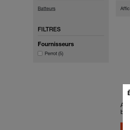
Batteurs
Affi
FILTRES
Fournisseurs
Perrot
(5)
Arr
bus