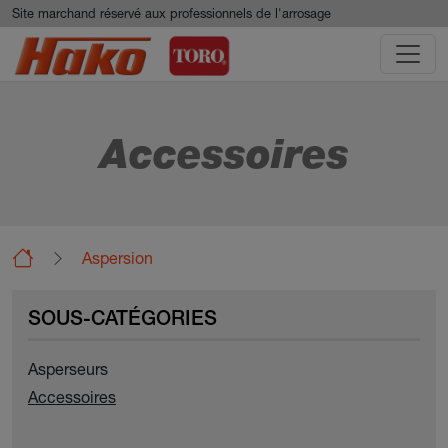
Aller au contenu principal
Panneau de gestion des cookies
Site marchand réservé aux professionnels de l'arrosage
Accessoires
Aspersion
Micro aspersion
Accessoires
SOUS-CATÉGORIES
Asperseurs
Accessoires