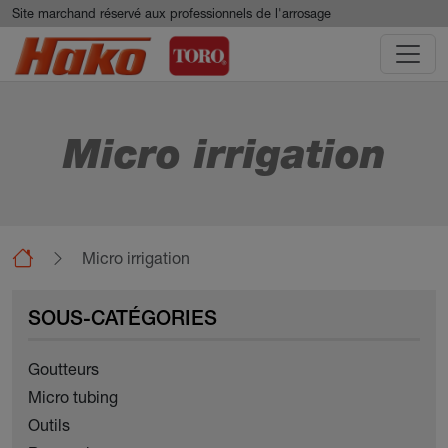
Aller au contenu principal
Panneau de gestion des cookies
Site marchand réservé aux professionnels de l'arrosage
Micro irrigation
Micro irrigation
SOUS-CATÉGORIES
Goutteurs
Micro tubing
Outils