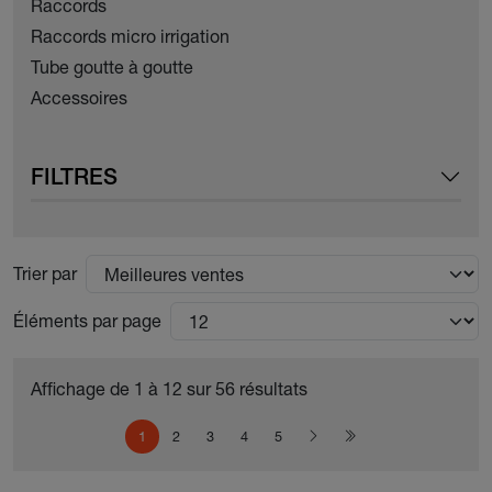
Raccords
Raccords micro irrigation
Tube goutte à goutte
Accessoires
FILTRES
Trier par
Éléments par page
Affichage de 1 à 12 sur 56 résultats
Pagination
Page courante
Page
Page
Page
Page
Page suivante
Dernière page
1
2
3
4
5