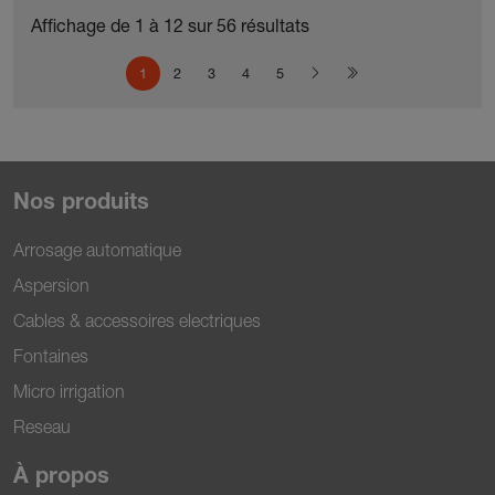
Affichage de 1 à 12 sur 56 résultats
Pagination
Page courante
Page
Page
Page
Page
Page suivante
Dernière page
1
2
3
4
5
Nos produits
Arrosage automatique
Aspersion
Cables & accessoires electriques
Fontaines
Micro irrigation
Reseau
À propos