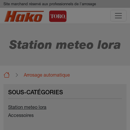
Aller au contenu principal
Panneau de gestion des cookies
Site marchand réservé aux professionnels de l'arrosage
Station meteo lora
Arrosage automatique
Station meteo
Station meteo lora
SOUS-CATÉGORIES
Station meteo lora
Accessoires