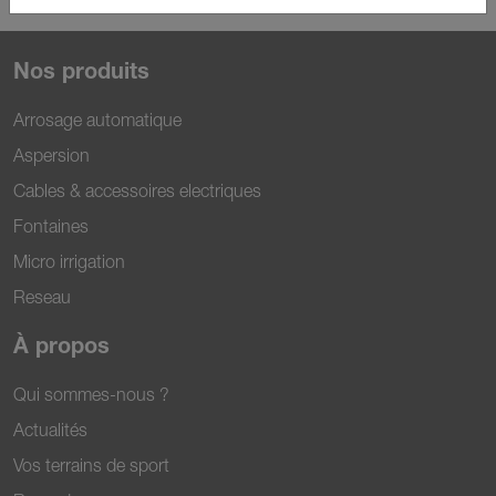
Nos produits
Arrosage automatique
Aspersion
Cables & accessoires electriques
Fontaines
Micro irrigation
Reseau
À propos
Qui sommes-nous ?
Actualités
Vos terrains de sport