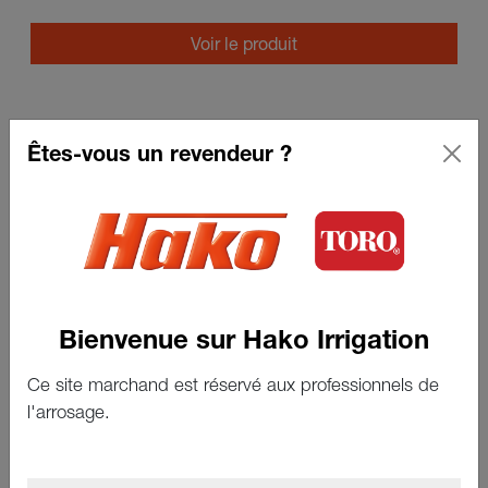
Voir le produit
Êtes-vous un revendeur ?
Clé serrure clapet vanne
Bienvenue sur Hako Irrigation
Voir le produit
Ce site marchand est réservé aux professionnels de
l'arrosage.