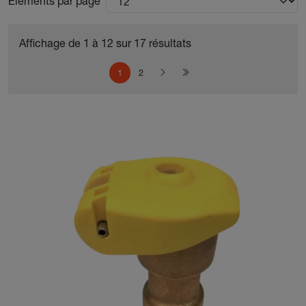
Éléments par page
Affichage de 1 à 12 sur 17 résultats
Pagination
Page courante
Page
Page suivante
Dernière page
1
2