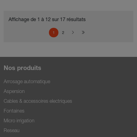
Affichage de 1 à 12 sur 17 résultats
Pagination
Page courante
Page
Page suivante
Dernière page
1
2
Nos produits
Arrosage automatique
Aspersion
Cables & accessoires electriques
Fontaines
Micro irrigation
Reseau