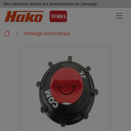
Aller au contenu principal
Panneau de gestion des cookies
Site marchand réservé aux professionnels de l'arrosage
Arrosage automatique
Arroseurs parcs et jardins
Tuyeres
Tuyère 570Z 4P